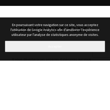
En poursuivant votre navigation sur ce site, vous acceptez
LES GRANDS PLUS
l'utilisation de Google Analytics afin d'améliorer l'expérience
utilisateur par l'analyse de statistiques anonyme de visites.
Damien a concocté des randonnées inconnues des
cartes et du tourisme habituel.
Il vous dévoilera ses propres itinéraires qui vous
mèneront dans des endroits insolites, authentiques
avec des paysages à couper le souffle.
Les activités AUTHENTIC FIGHT et AUTHENTIC
TRAINING ne dérogent pas à la règle !
Découvrez ces sports d'une manière nouvelle.
Bienveillance et performance garanties !